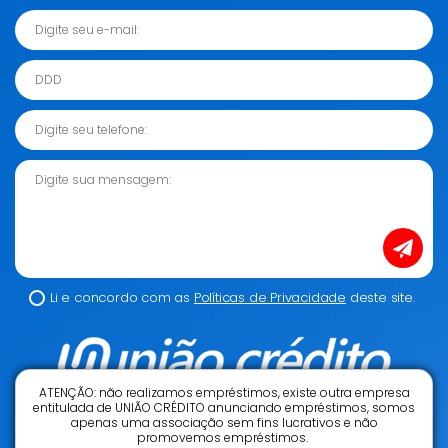
Digite seu e-mail:
DDD
Digite seu telefone:
Dig
Li e concordo com as
Políticas de Privacidade
deste site.
ATENÇÃO: não realizamos empréstimos, existe outra empresa
entitulada de UNIÃO CRÉDITO anunciando empréstimos, somos
apenas uma associação sem fins lucrativos e não
promovemos empréstimos.
Facebook Ícone
Instagram Ícone
Linkedin Ícone
Twitter Ícone
TikTok Ícone
Youtube Í