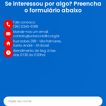
Se interessou por algo? Preencha
o formulário abaixo
Fale conosco:
Ícone Telefone
(99) 12345-6789
Mande-nos um email:
Ícone E-mail
contato@uniaocredito.org.br
Rua Izabel, 288 - Vila Palmares,
Ícone Casa
Santo André - SP, Brasil
Atendimento de Seg. à Sex.
Ícone Relógio
das 07:30 às 17:30hrs
Digite seu nome: